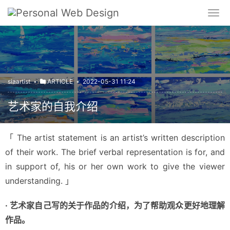
siaartist
•
ARTICLE
•
2022-05-31 11:24
艺术家的自我介绍
「 The artist statement is an artist’s written description 
of their work. The brief verbal representation is for, and 
in support of, his or her own work to give the viewer 
understanding. 」
· 艺术家自己写的关于作品的介绍，为了帮助观众更好地理解
作品。